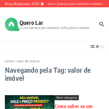
Ir para o conteúdo
Blog Atualizado 2026
Como usar o QueroLar para encontrar o imóvel ideal
Quero Lar
A única rede social para imobiliárias 100% gratuita e ilimitada
Home
/
valor de imóvel
Navegando pela Tag: valor de
imóvel
Sem categoria
Como saber se um