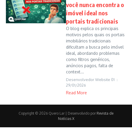
você nunca encontra o
imóvel ideal nos
portais tradicionais
O blog explica os principais
motivos pelos quais os portais
imobiliários tradicionais
dificultam a busca pelo imóvel
ideal, abordando problemas
como filtros genéricos,
anúncios pagos, falta de
context...
Desenvolvedor Website 01
29/01/2026
Read More
Copyright © 2026 Quero Lar | Desenvolvido por
Revista de
Notícias X