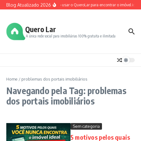
Ir para o conteúdo
Blog Atualizado 2026
Como usar o QueroLar para encontrar o imóvel ideal
Quero Lar
A única rede social para imobiliárias 100% gratuita e ilimitada
Home
/
problemas dos portais imobiliários
Navegando pela Tag: problemas
dos portais imobiliários
Sem categoria
5 motivos pelos quais