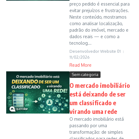
preço pedido é essencial para
evitar prejuízos e frustrações.
Neste conteúdo, mostramos
como analisar localização,
padrão do imóvel, mercado e
dados reais — e como a
tecnolog...
Desenvolvedor Website 01
11/02/2026
Read More
Sem categoria
O mercado imobiliário
está deixando de ser
um classificado e
virando uma rede
O mercado imobiliário está
passando por uma
transformação: de simples
classificados para redes de