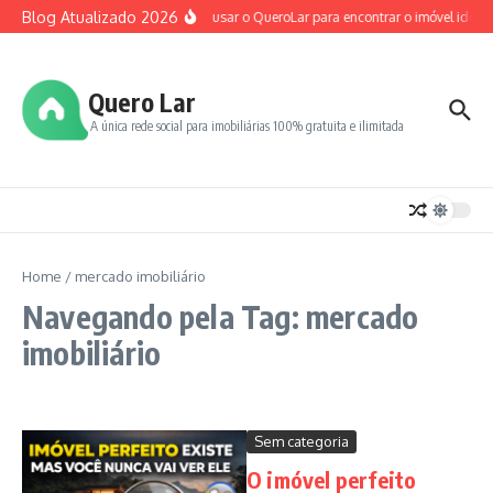
Ir para o conteúdo
Blog Atualizado 2026
Como usar o QueroLar para encontrar o imóvel ideal 
Quero Lar
A única rede social para imobiliárias 100% gratuita e ilimitada
Home
/
mercado imobiliário
Navegando pela Tag: mercado
imobiliário
Sem categoria
O imóvel perfeito