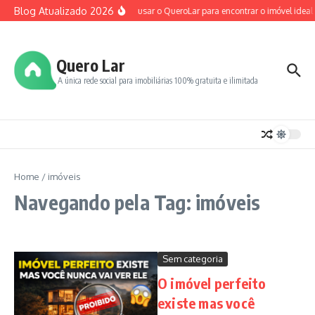
Ir para o conteúdo
Blog Atualizado 2026
Como usar o QueroLar para encontrar o imóvel ideal
Quero Lar
A única rede social para imobiliárias 100% gratuita e ilimitada
Home
/
imóveis
Navegando pela Tag: imóveis
Sem categoria
O imóvel perfeito
existe mas você