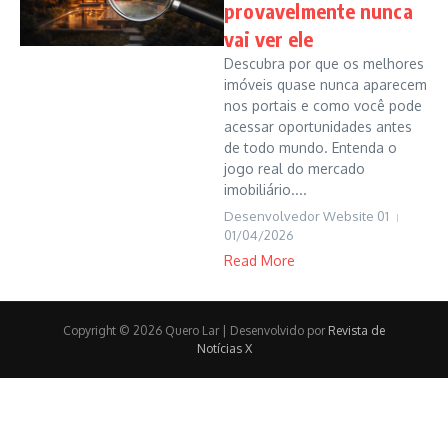
provavelmente nunca
vai ver ele
Descubra por que os melhores
imóveis quase nunca aparecem
nos portais e como você pode
acessar oportunidades antes
de todo mundo. Entenda o
jogo real do mercado
imobiliário....
Desenvolvedor Website 01
01/04/2026
Read More
Copyright © 2026 Quero Lar | Desenvolvido por
Revista de
Notícias X