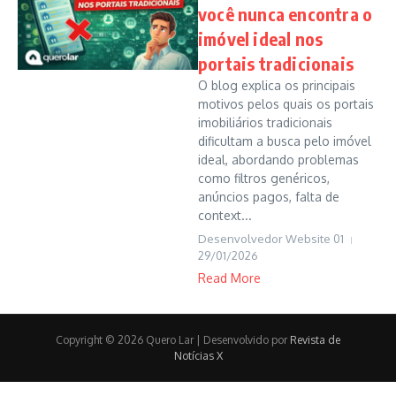
você nunca encontra o
imóvel ideal nos
portais tradicionais
O blog explica os principais
motivos pelos quais os portais
imobiliários tradicionais
dificultam a busca pelo imóvel
ideal, abordando problemas
como filtros genéricos,
anúncios pagos, falta de
context...
Desenvolvedor Website 01
29/01/2026
Read More
Copyright © 2026 Quero Lar | Desenvolvido por
Revista de
Notícias X