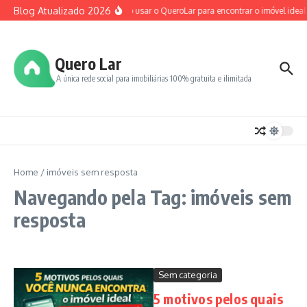
Ir para o conteúdo
Blog Atualizado 2026
Como usar o QueroLar para encontrar o imóvel ideal
Quero Lar
A única rede social para imobiliárias 100% gratuita e ilimitada
Home
/
imóveis sem resposta
Navegando pela Tag: imóveis sem
resposta
Sem categoria
5 motivos pelos quais