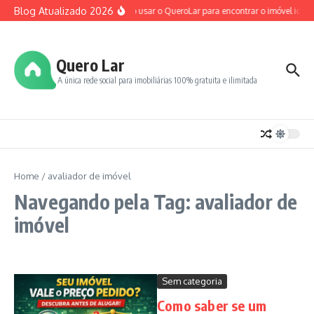
Ir para o conteúdo
Blog Atualizado 2026
Como usar o QueroLar para encontrar o imóvel ideal
Quero Lar
A única rede social para imobiliárias 100% gratuita e ilimitada
Home
/
avaliador de imóvel
Navegando pela Tag: avaliador de
imóvel
Sem categoria
Como saber se um