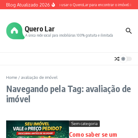
Ir para o conteúdo
Blog Atualizado 2026
Como usar o QueroLar para encontrar o imóvel ideal
Quero Lar
A única rede social para imobiliárias 100% gratuita e ilimitada
Home
/
avaliação de imóvel
Navegando pela Tag: avaliação de
imóvel
Sem categoria
Como saber se um