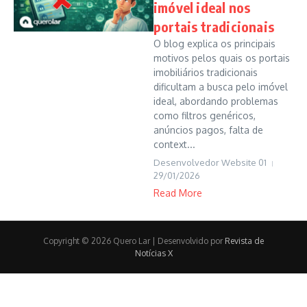
imóvel ideal nos
portais tradicionais
O blog explica os principais
motivos pelos quais os portais
imobiliários tradicionais
dificultam a busca pelo imóvel
ideal, abordando problemas
como filtros genéricos,
anúncios pagos, falta de
context...
Desenvolvedor Website 01
29/01/2026
Read More
Copyright © 2026 Quero Lar | Desenvolvido por
Revista de
Notícias X