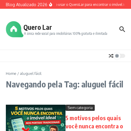
Ir para o conteúdo
Blog Atualizado 2026
Como usar o QueroLar para encontrar o imóvel ideal
Quero Lar
A única rede social para imobiliárias 100% gratuita e ilimitada
Home
/
aluguel fácil
Navegando pela Tag: aluguel fácil
Sem categoria
5 motivos pelos quais
você nunca encontra o